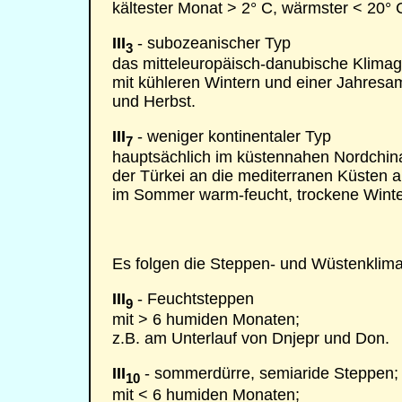
kältester Monat > 2° C, wärmster < 20° 
III
- subozeanischer Typ
3
das mitteleuropäisch-danubische Klimage
mit kühleren Wintern und einer Jahresa
und Herbst.
III
- weniger kontinentaler Typ
7
hauptsächlich im küstennahen Nordchina;
der Türkei an die mediterranen Küsten a
im Sommer warm-feucht, trockene Winte
Es folgen die Steppen- und Wüstenklima
III
- Feuchtsteppen
9
mit > 6 humiden Monaten;
z.B. am Unterlauf von Dnjepr und Don.
III
- sommerdürre, semiaride Steppen;
10
mit < 6 humiden Monaten;