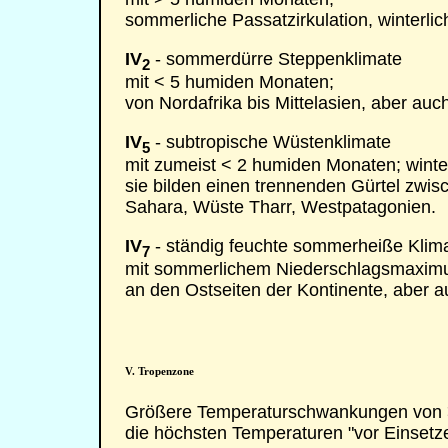
sommerliche Passatzirkulation, winterlic
IV
- sommerdürre Steppenklimate
2
mit < 5 humiden Monaten;
von Nordafrika bis Mittelasien, aber au
IV
- subtropische Wüstenklimate
5
mit zumeist < 2 humiden Monaten; winter
sie bilden einen trennenden Gürtel zw
Sahara, Wüste Tharr, Westpatagonien.
IV
- ständig feuchte sommerheiße Klim
7
mit sommerlichem Niederschlagsmaxim
an den Ostseiten der Kontinente, aber
V. Tropenzone
Größere Temperaturschwankungen von > 1
die höchsten Temperaturen "vor Einset